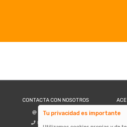
CONTACTA CON NOSOTROS
ACE
Tu privacidad es importante
info@comunicae.com
Quié
E
BCN + 34 931 702 774
Utilizamos cookies propias y de t