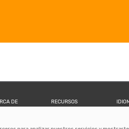
RCA DE
RECURSOS
IDIO
nes somos
Comunicae Media
Españ
quipo
Blog
Ingl
erceros para analizar nuestros servicios y mostrarte