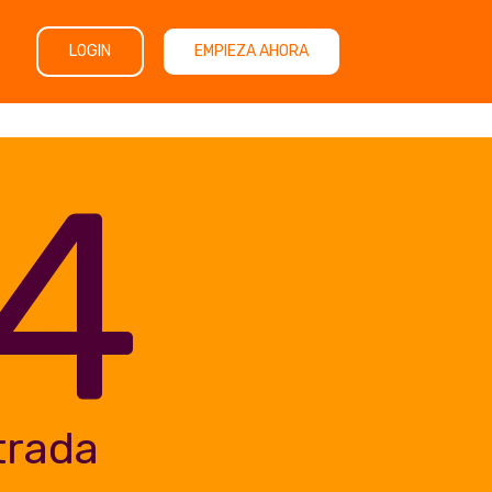
LOGIN
EMPIEZA AHORA
4
trada