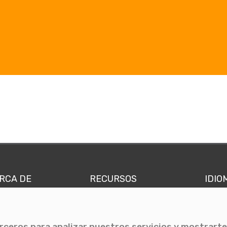
RCA DE
RECURSOS
IDIO
nes somos
Comunicae Media
Españ
quipo
Blog
Ingl
erceros para analizar nuestros servicios y mostrarte