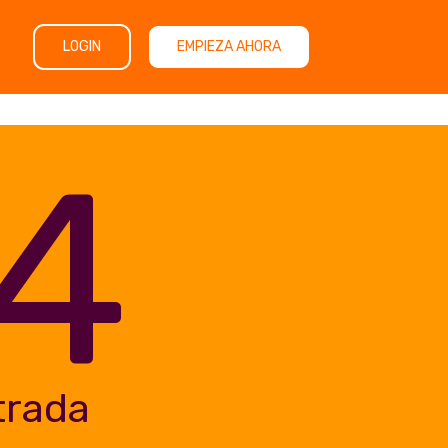
LOGIN
EMPIEZA AHORA
4
trada