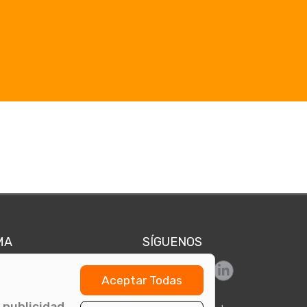
MA
SÍGUENOS
Síguenos en Facebook
ol
Aceptar Todas
Síguenos en Instagram
Síguenos en Twitte
Síguenos en L
és
 publicidad