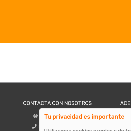
CONTACTA CON NOSOTROS
ACE
Tu privacidad es importante
info@comunicae.com
Quié
E
BCN + 34 931 702 774
Utilizamos cookies propias y de t