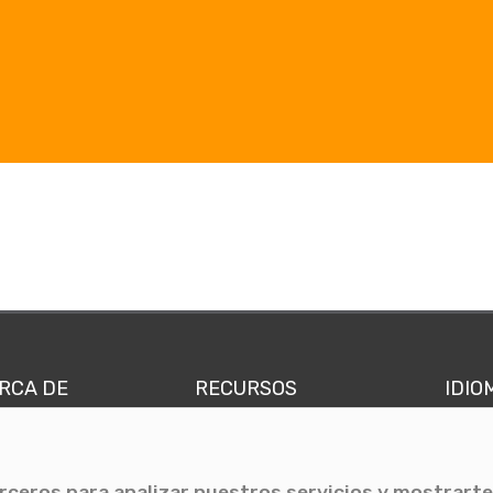
RCA DE
RECURSOS
IDIO
nes somos
Comunicae Media
Españ
quipo
Blog
Ingl
erceros para analizar nuestros servicios y mostrarte