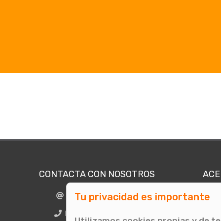
CONTACTA CON NOSOTROS
ACE
Tu privacidad es importante
info@comunicae.com
Quié
E
BCN + 34 931 702 774
Utilizamos cookies propias y de t