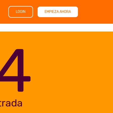
LOGIN
EMPIEZA AHORA
4
trada