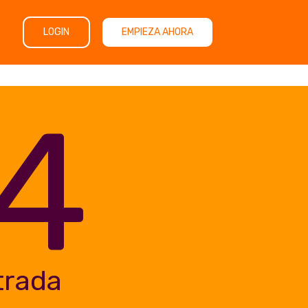
LOGIN
EMPIEZA AHORA
4
trada