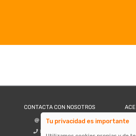
CONTACTA CON NOSOTROS
ACE
Tu privacidad es importante
info@comunicae.com
Quié
E
BCN + 34 931 702 774
Utilizamos cookies propias y de t