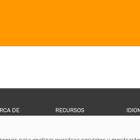
RCA DE
RECURSOS
IDIO
nes somos
Comunicae Media
Españ
quipo
Blog
Ingl
erceros para analizar nuestros servicios y mostrarte