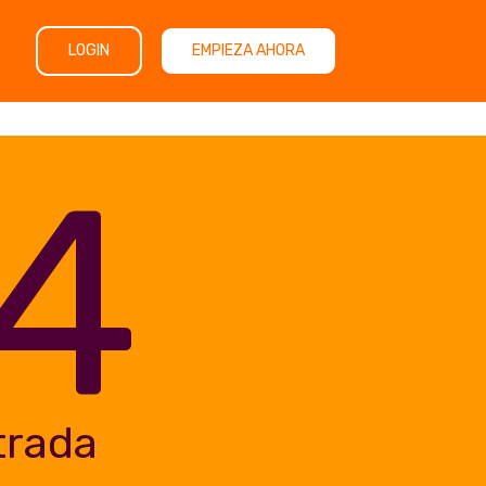
LOGIN
EMPIEZA AHORA
4
trada