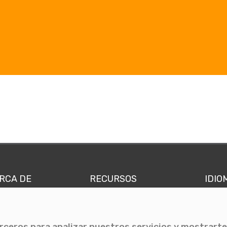
RCA DE
RECURSOS
IDIO
nes somos
Comunicae Media
Españ
quipo
Blog
Ingl
erceros para analizar nuestros servicios y mostrarte