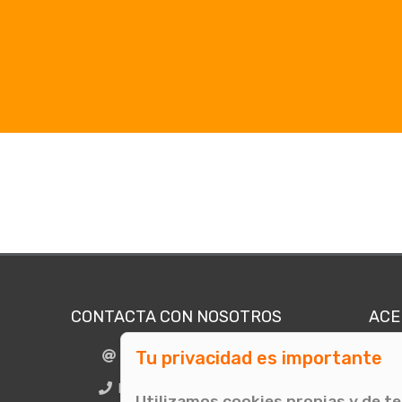
CONTACTA CON NOSOTROS
ACE
Tu privacidad es importante
info@comunicae.com
Quié
E
BCN + 34 931 702 774
Utilizamos cookies propias y de t