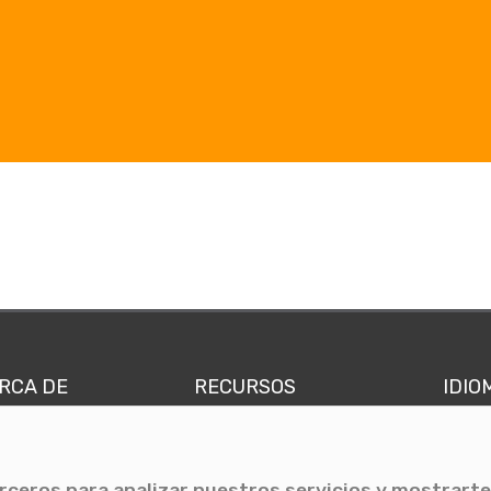
RCA DE
RECURSOS
IDIO
nes somos
Comunicae Media
Españ
quipo
Blog
Ingl
erceros para analizar nuestros servicios y mostrarte