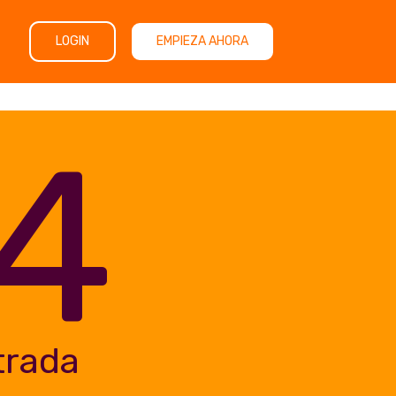
LOGIN
EMPIEZA AHORA
4
trada