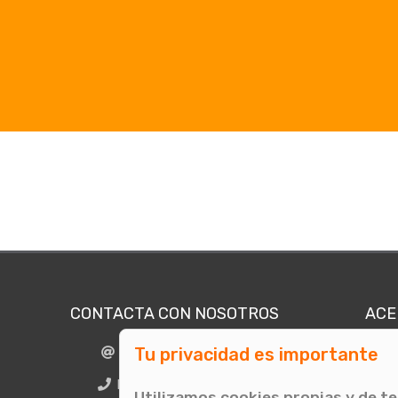
CONTACTA CON NOSOTROS
ACE
Tu privacidad es importante
info@comunicae.com
Quié
E
BCN + 34 931 702 774
Utilizamos cookies propias y de t