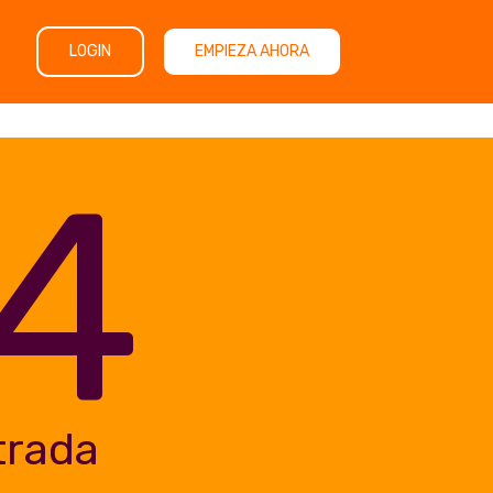
LOGIN
EMPIEZA AHORA
4
trada