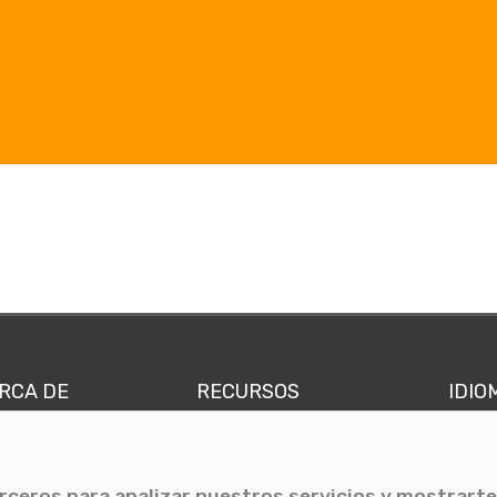
RCA DE
RECURSOS
IDIO
nes somos
Comunicae Media
Españ
quipo
Blog
Ingl
erceros para analizar nuestros servicios y mostrarte