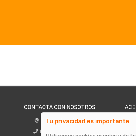
CONTACTA CON NOSOTROS
ACE
Tu privacidad es importante
info@comunicae.com
Quié
E
BCN + 34 931 702 774
Utilizamos cookies propias y de t