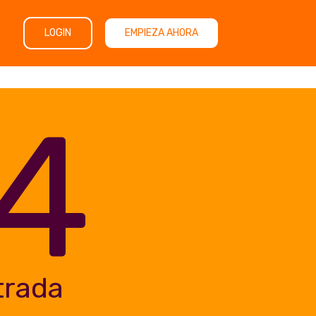
LOGIN
EMPIEZA AHORA
4
trada