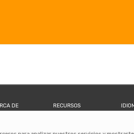
RCA DE
RECURSOS
IDIO
nes somos
Comunicae Media
Españ
quipo
Blog
Ingl
erceros para analizar nuestros servicios y mostrarte