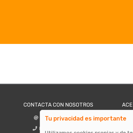
CONTACTA CON NOSOTROS
ACE
Tu privacidad es importante
info@comunicae.com
Quié
E
BCN + 34 931 702 774
Utilizamos cookies propias y de t