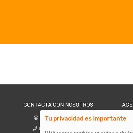
CONTACTA CON NOSOTROS
ACE
Tu privacidad es importante
info@comunicae.com
Quié
E
BCN + 34 931 702 774
Utilizamos cookies propias y de t