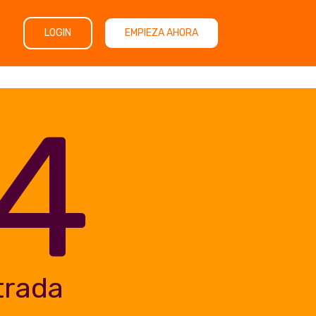
LOGIN
EMPIEZA AHORA
4
trada