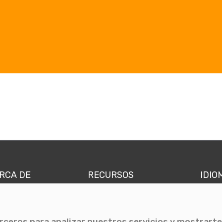
RCA DE
RECURSOS
IDIO
nes somos
Comunicae Media
Españ
quipo
Blog
Ingl
erceros para analizar nuestros servicios y mostrarte