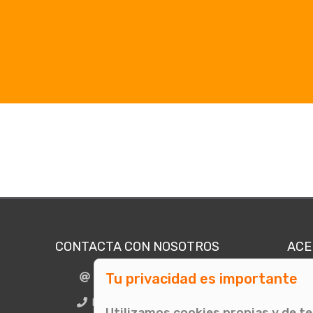
CONTACTA CON NOSOTROS
ACE
Tu privacidad es importante
info@comunicae.com
Quié
E
BCN + 34 931 702 774
Utilizamos cookies propias y de t