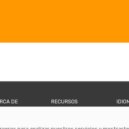
RCA DE
RECURSOS
IDIO
nes somos
Comunicae Media
Españ
quipo
Blog
Ingl
erceros para analizar nuestros servicios y mostrarte