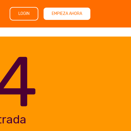
LOGIN
EMPIEZA AHORA
4
trada