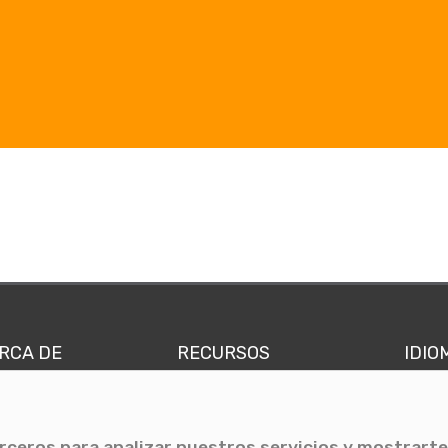
RCA DE
RECURSOS
IDIO
nes somos
Comunicae Media
Españ
quipo
Blog
Ingl
erceros para analizar nuestros servicios y mostrarte