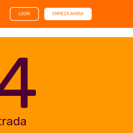
LOGIN
EMPIEZA AHORA
4
trada