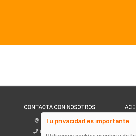
CONTACTA CON NOSOTROS
ACE
Tu privacidad es importante
info@comunicae.com
Quié
E
BCN + 34 931 702 774
Utilizamos cookies propias y de t