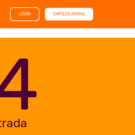
LOGIN
EMPIEZA AHORA
4
trada