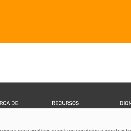
RCA DE
RECURSOS
IDIO
nes somos
Comunicae Media
Españ
quipo
Blog
Ingl
erceros para analizar nuestros servicios y mostrarte