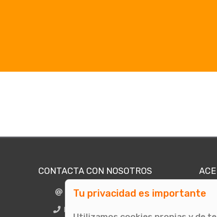
CONTACTA CON NOSOTROS
ACE
Tu privacidad es importante
info@comunicae.com
Quié
E
BCN + 34 931 702 774
Utilizamos cookies propias y de t