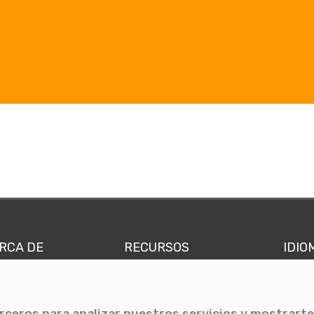
RCA DE
RECURSOS
IDIO
nes somos
Comunicae Media
Españ
quipo
Blog
Ingl
erceros para analizar nuestros servicios y mostrarte