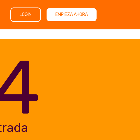
LOGIN
EMPIEZA AHORA
4
trada