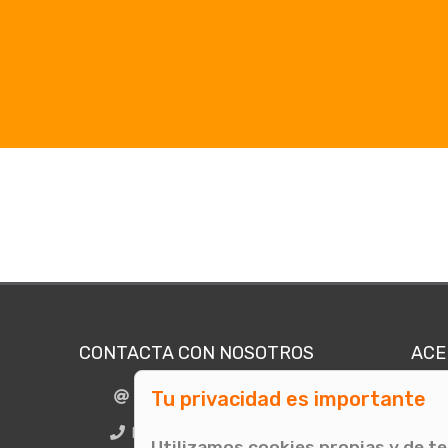
CONTACTA CON NOSOTROS
ACE
Tu privacidad es importante
info@comunicae.com
Quié
E
BCN + 34 931 702 774
Utilizamos cookies propias y de t