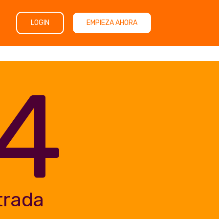
LOGIN
EMPIEZA AHORA
4
trada