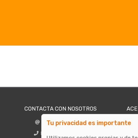
CONTACTA CON NOSOTROS
ACE
Tu privacidad es importante
info@comunicae.com
Quié
E
BCN + 34 931 702 774
Utilizamos cookies propias y de t