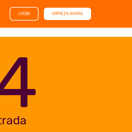
LOGIN
EMPIEZA AHORA
4
trada