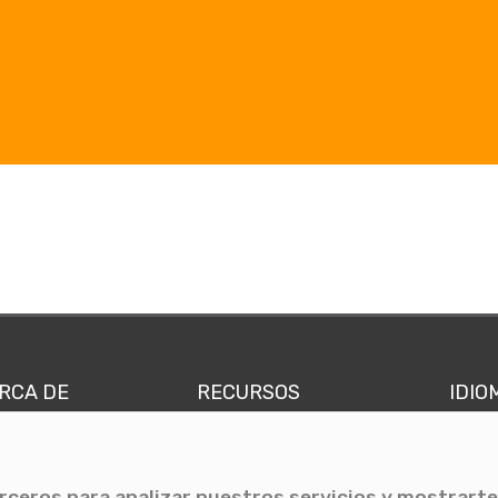
RCA DE
RECURSOS
IDIO
nes somos
Comunicae Media
Españ
quipo
Blog
Ingl
erceros para analizar nuestros servicios y mostrarte