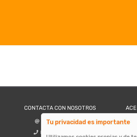
CONTACTA CON NOSOTROS
ACE
Tu privacidad es importante
info@comunicae.com
Quié
E
BCN + 34 931 702 774
Utilizamos cookies propias y de t