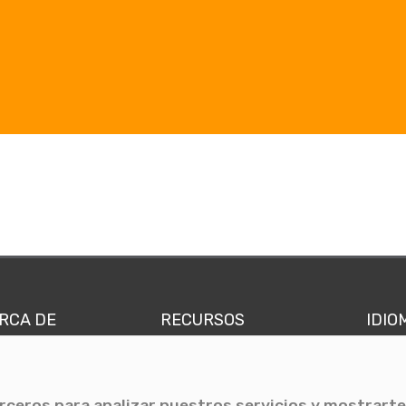
RCA DE
RECURSOS
IDIO
nes somos
Comunicae Media
Españ
quipo
Blog
Ingl
erceros para analizar nuestros servicios y mostrarte