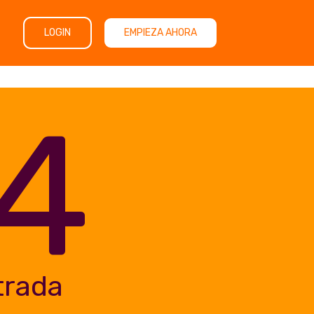
LOGIN
EMPIEZA AHORA
4
trada