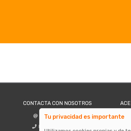
CONTACTA CON NOSOTROS
ACE
Tu privacidad es importante
info@comunicae.com
Quié
E
BCN + 34 931 702 774
Utilizamos cookies propias y de t