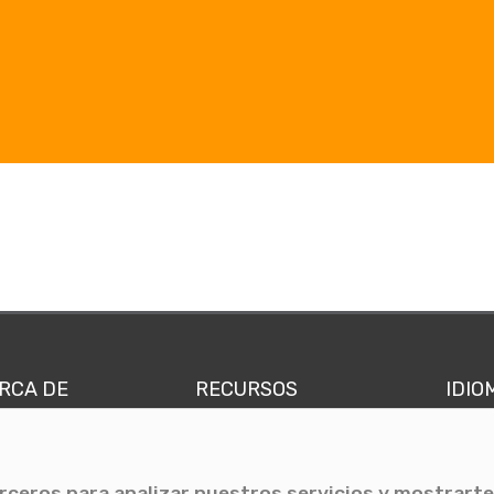
RCA DE
RECURSOS
IDIO
nes somos
Comunicae Media
Españ
quipo
Blog
Ingl
erceros para analizar nuestros servicios y mostrarte