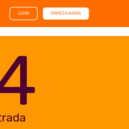
LOGIN
EMPIEZA AHORA
4
trada