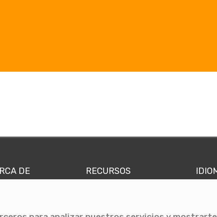
RCA DE
RECURSOS
IDIO
nes somos
Comunicae Media
Españ
quipo
Blog
Ingl
erceros para analizar nuestros servicios y mostrarte