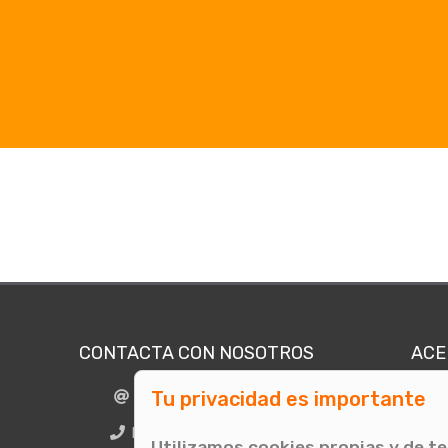
CONTACTA CON NOSOTROS
ACE
Tu privacidad es importante
info@comunicae.com
Quié
E
BCN + 34 931 702 774
Utilizamos cookies propias y de t