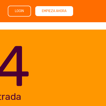
LOGIN
EMPIEZA AHORA
4
trada