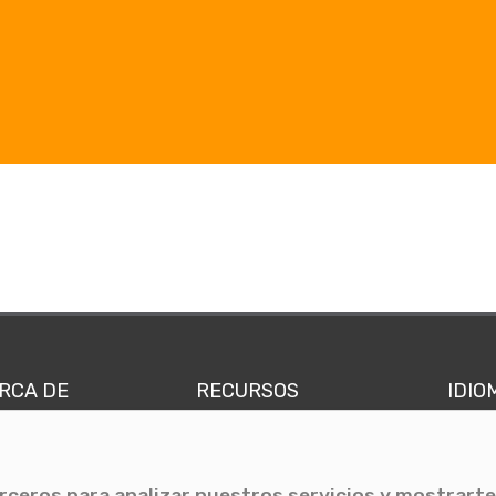
RCA DE
RECURSOS
IDIO
nes somos
Comunicae Media
Españ
quipo
Blog
Ingl
erceros para analizar nuestros servicios y mostrarte