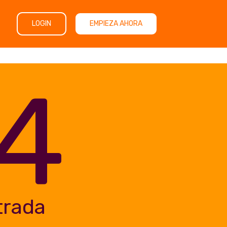
LOGIN
EMPIEZA AHORA
4
trada