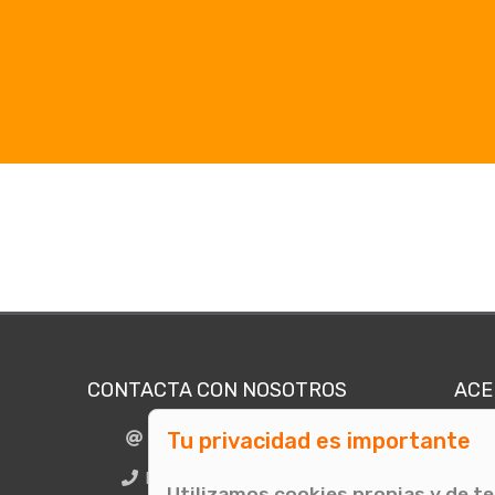
CONTACTA CON NOSOTROS
ACE
Tu privacidad es importante
info@comunicae.com
Quié
E
BCN + 34 931 702 774
Utilizamos cookies propias y de t