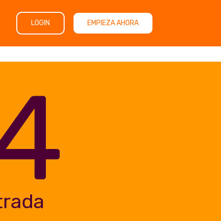
LOGIN
EMPIEZA AHORA
4
trada