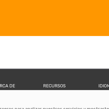
RCA DE
RECURSOS
IDIO
nes somos
Comunicae Media
Españ
quipo
Blog
Ingl
erceros para analizar nuestros servicios y mostrarte