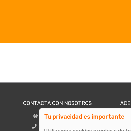
CONTACTA CON NOSOTROS
ACE
Tu privacidad es importante
info@comunicae.com
Quié
E
BCN + 34 931 702 774
Utilizamos cookies propias y de t