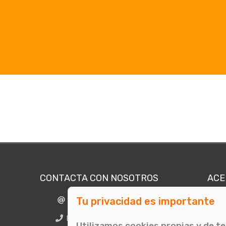
CONTACTA CON NOSOTROS
ACE
Tu privacidad es importante
info@comunicae.com
Quié
E
BCN + 34 931 702 774
Utilizamos cookies propias y de t