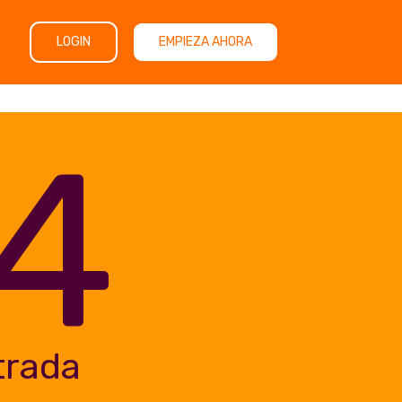
LOGIN
EMPIEZA AHORA
4
trada