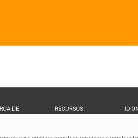
RCA DE
RECURSOS
IDIO
nes somos
Comunicae Media
Españ
quipo
Blog
Ingl
erceros para analizar nuestros servicios y mostrarte