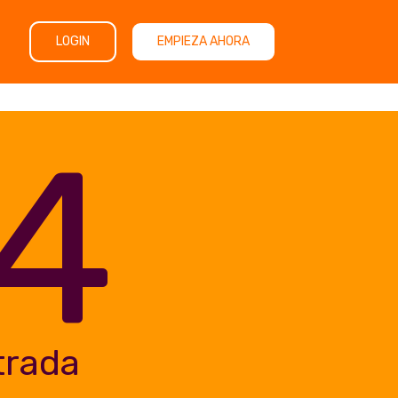
LOGIN
EMPIEZA AHORA
4
trada