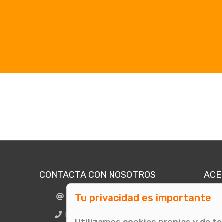
CONTACTA CON NOSOTROS
ACE
Tu privacidad es importante
info@comunicae.com
Quié
E
BCN + 34 931 702 774
Utilizamos cookies propias y de t