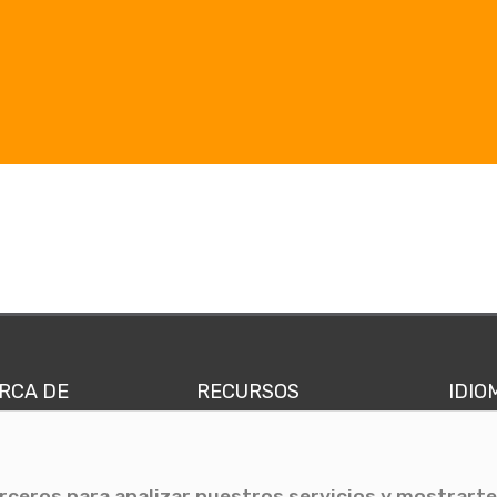
RCA DE
RECURSOS
IDIO
nes somos
Comunicae Media
Españ
quipo
Blog
Ingl
erceros para analizar nuestros servicios y mostrarte