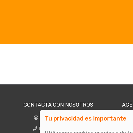
CONTACTA CON NOSOTROS
ACE
Tu privacidad es importante
info@comunicae.com
Quié
E
BCN + 34 931 702 774
Utilizamos cookies propias y de t