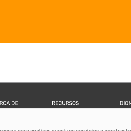
RCA DE
RECURSOS
IDIO
nes somos
Comunicae Media
Españ
quipo
Blog
Ingl
erceros para analizar nuestros servicios y mostrarte