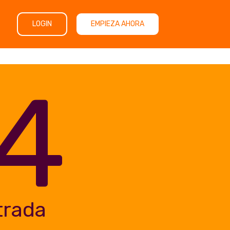
LOGIN
EMPIEZA AHORA
4
trada