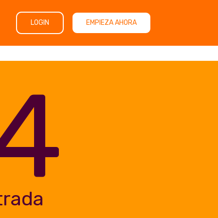
LOGIN
EMPIEZA AHORA
4
trada