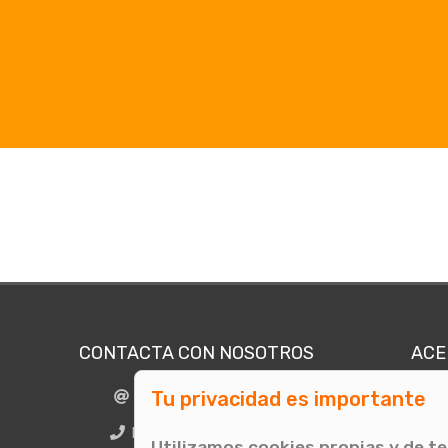
CONTACTA CON NOSOTROS
ACE
Tu privacidad es importante
info@comunicae.com
Quié
E
BCN + 34 931 702 774
Utilizamos cookies propias y de t