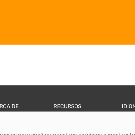
RCA DE
RECURSOS
IDIO
nes somos
Comunicae Media
Españ
quipo
Blog
Ingl
erceros para analizar nuestros servicios y mostrarte