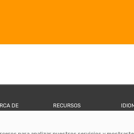
RCA DE
RECURSOS
IDIO
nes somos
Comunicae Media
Españ
quipo
Blog
Ingl
erceros para analizar nuestros servicios y mostrarte