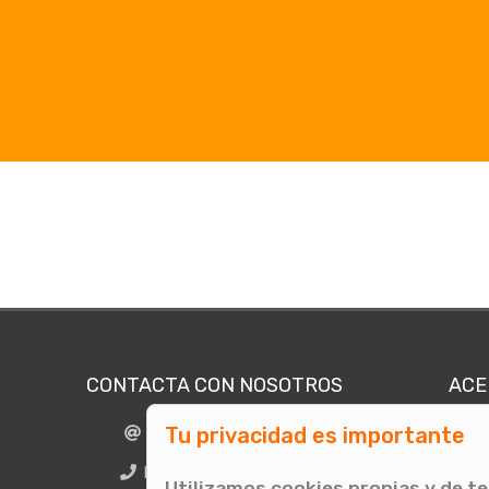
CONTACTA CON NOSOTROS
ACE
Tu privacidad es importante
info@comunicae.com
Quié
E
BCN + 34 931 702 774
Utilizamos cookies propias y de t