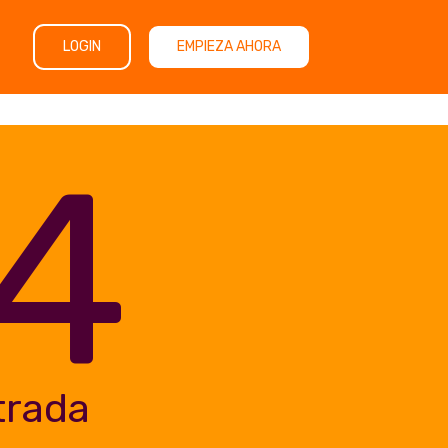
LOGIN
EMPIEZA AHORA
4
trada