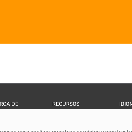
RCA DE
RECURSOS
IDIO
nes somos
Comunicae Media
Españ
quipo
Blog
Ingl
erceros para analizar nuestros servicios y mostrarte