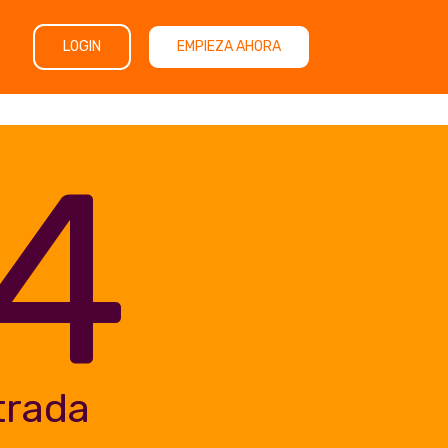
LOGIN
EMPIEZA AHORA
4
trada