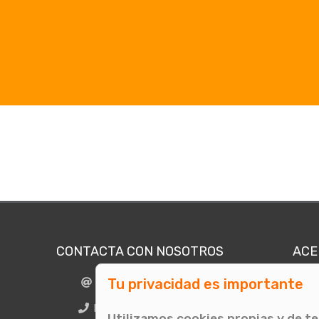
CONTACTA CON NOSOTROS
ACE
Tu privacidad es importante
info@comunicae.com
Quié
E
BCN + 34 931 702 774
Utilizamos cookies propias y de t