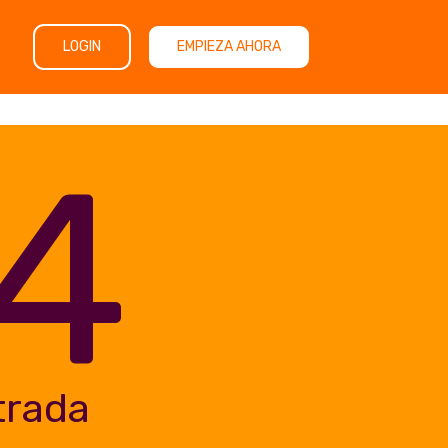
LOGIN
EMPIEZA AHORA
4
trada