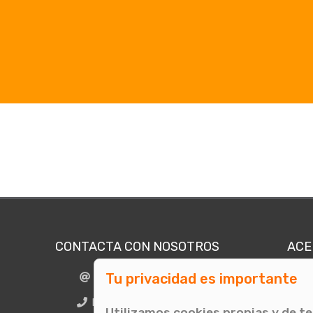
CONTACTA CON NOSOTROS
ACE
Tu privacidad es importante
info@comunicae.com
Quié
E
BCN + 34 931 702 774
Utilizamos cookies propias y de t