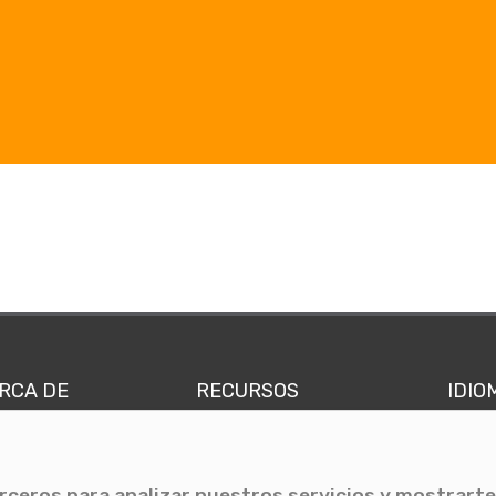
RCA DE
RECURSOS
IDIO
nes somos
Comunicae Media
Españ
quipo
Blog
Ingl
erceros para analizar nuestros servicios y mostrarte