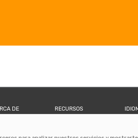
RCA DE
RECURSOS
IDIO
nes somos
Comunicae Media
Españ
quipo
Blog
Ingl
erceros para analizar nuestros servicios y mostrarte