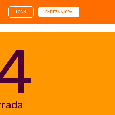
LOGIN
EMPIEZA AHORA
4
trada