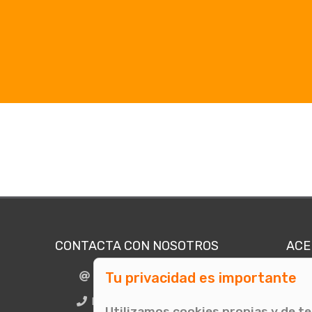
CONTACTA CON NOSOTROS
ACE
Tu privacidad es importante
info@comunicae.com
Quié
E
BCN + 34 931 702 774
Utilizamos cookies propias y de t