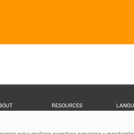
BOUT
RESOURCES
LANGU
 we are
Comunicae Media
Spani
Team
Blog
Engli
erceros para analizar nuestros servicios y mostrarte