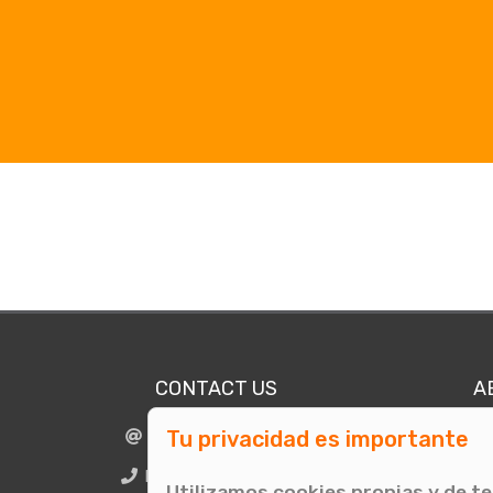
CONTACT US
A
Tu privacidad es importante
info@comunicae.com
Who
BCN + 34 931 702 774
Utilizamos cookies propias y de t