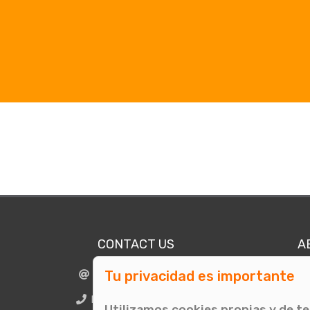
CONTACT US
A
Tu privacidad es importante
info@comunicae.com
Who
BCN + 34 931 702 774
Utilizamos cookies propias y de t