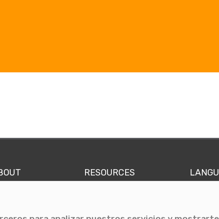
BOUT
RESOURCES
LANGU
 we are
Comunicae Media
Spani
Team
Blog
Engli
erceros para analizar nuestros servicios y mostrarte