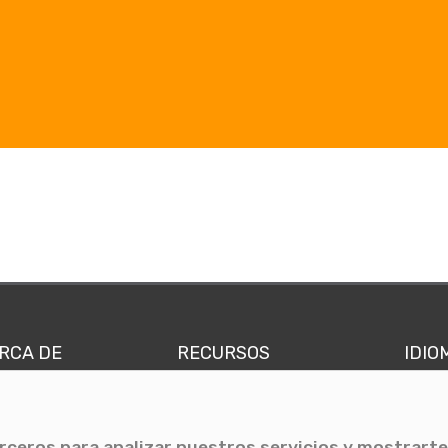
RCA DE
RECURSOS
IDIO
nes somos
Comunicae Media
Españ
quipo
Blog
Ingl
erceros para analizar nuestros servicios y mostrarte