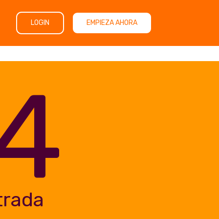
LOGIN
EMPIEZA AHORA
4
trada