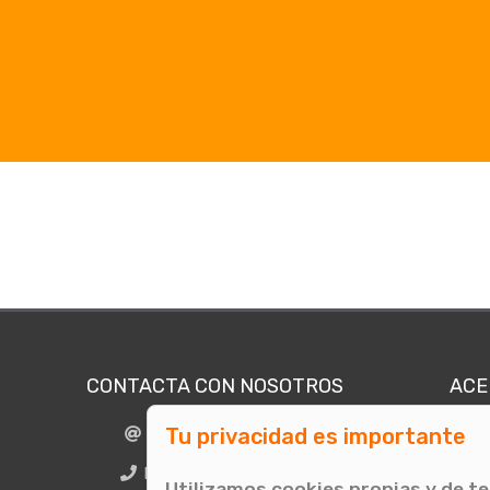
CONTACTA CON NOSOTROS
ACE
Tu privacidad es importante
info@comunicae.com
Quié
E
BCN + 34 931 702 774
Utilizamos cookies propias y de t