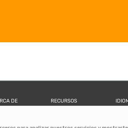
RCA DE
RECURSOS
IDIO
nes somos
Comunicae Media
Españ
quipo
Blog
Ingl
erceros para analizar nuestros servicios y mostrarte