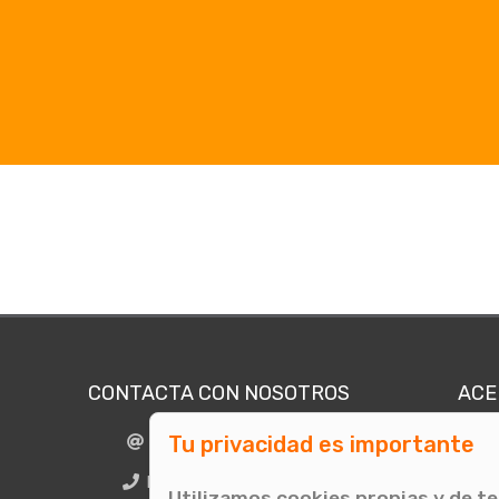
CONTACTA CON NOSOTROS
ACE
Tu privacidad es importante
info@comunicae.com
Quié
E
BCN + 34 931 702 774
Utilizamos cookies propias y de t