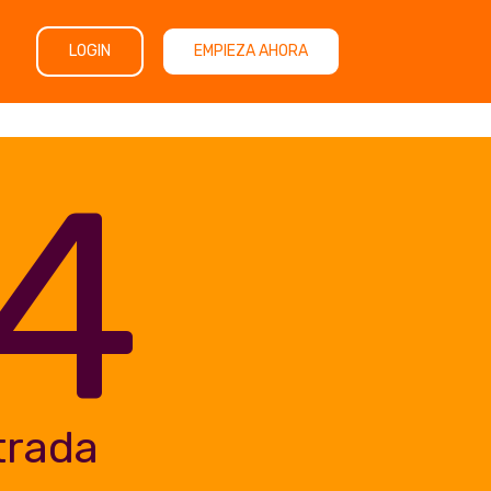
LOGIN
EMPIEZA AHORA
4
trada