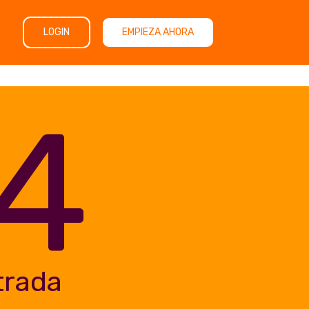
LOGIN
EMPIEZA AHORA
4
trada