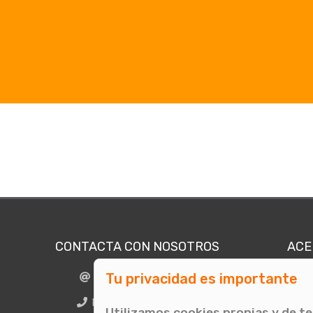
CONTACTA CON NOSOTROS
ACE
Tu privacidad es importante
info@comunicae.com
Quié
E
BCN + 34 931 702 774
Utilizamos cookies propias y de t