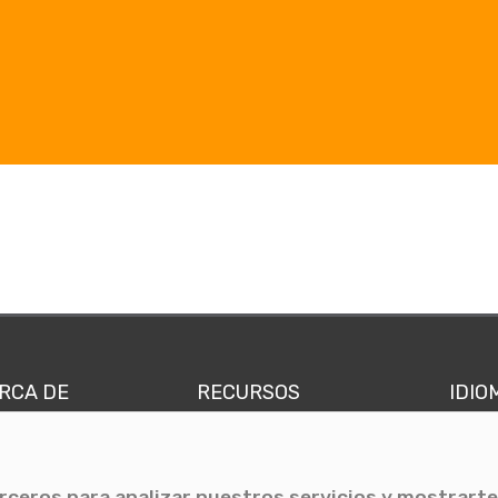
RCA DE
RECURSOS
IDIO
nes somos
Comunicae Media
Españ
quipo
Blog
Ingl
erceros para analizar nuestros servicios y mostrarte