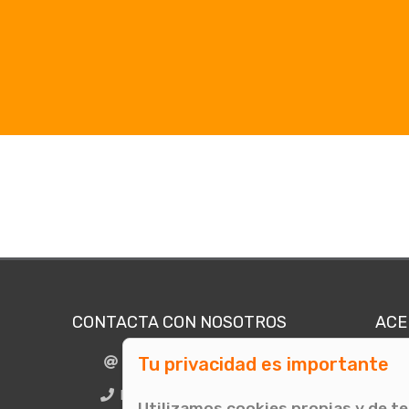
CONTACTA CON NOSOTROS
ACE
Tu privacidad es importante
info@comunicae.com
Quié
E
BCN + 34 931 702 774
Utilizamos cookies propias y de t