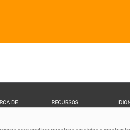
RCA DE
RECURSOS
IDIO
nes somos
Comunicae Media
Españ
quipo
Blog
Ingl
erceros para analizar nuestros servicios y mostrarte