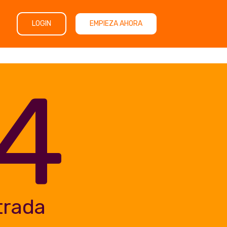
LOGIN
EMPIEZA AHORA
4
trada