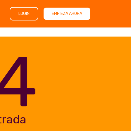
LOGIN
EMPIEZA AHORA
4
trada