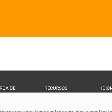
RCA DE
RECURSOS
IDIO
nes somos
Comunicae Media
Españ
quipo
Blog
Ingl
erceros para analizar nuestros servicios y mostrarte