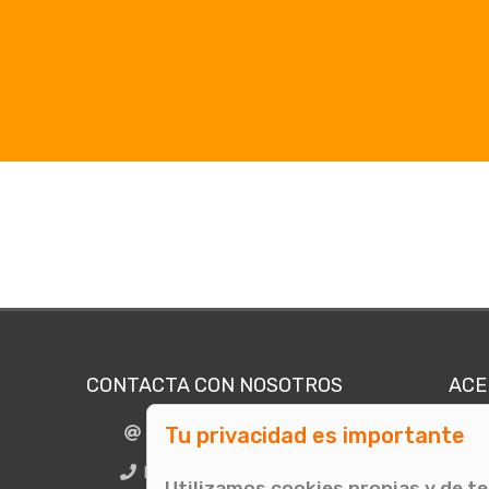
CONTACTA CON NOSOTROS
ACE
Tu privacidad es importante
info@comunicae.com
Quié
E
BCN + 34 931 702 774
Utilizamos cookies propias y de t