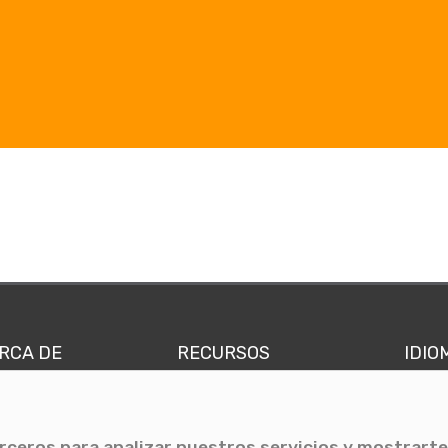
RCA DE
RECURSOS
IDIO
nes somos
Comunicae Media
Españ
quipo
Blog
Ingl
erceros para analizar nuestros servicios y mostrarte