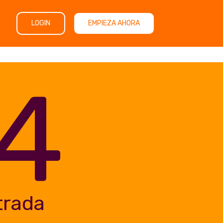
LOGIN
EMPIEZA AHORA
4
trada