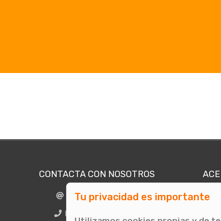
CONTACTA CON NOSOTROS
ACE
Tu privacidad es importante
info@comunicae.com
Quié
E
BCN + 34 931 702 774
Utilizamos cookies propias y de t