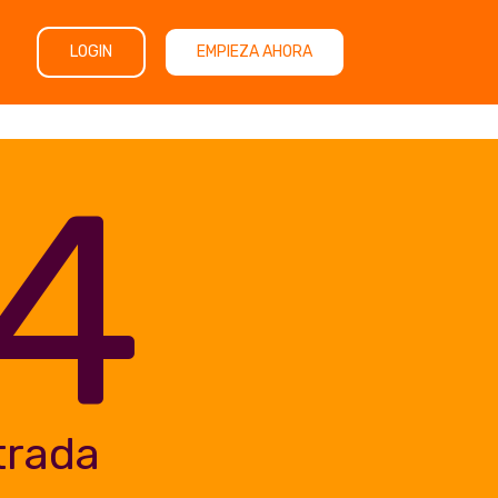
LOGIN
EMPIEZA AHORA
4
trada