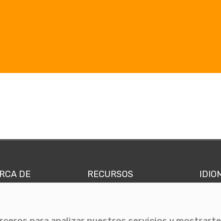
RCA DE
RECURSOS
IDIO
nes somos
Comunicae Media
Españ
quipo
Blog
Ingl
erceros para analizar nuestros servicios y mostrarte