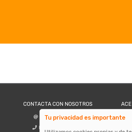
CONTACTA CON NOSOTROS
ACE
Tu privacidad es importante
info@comunicae.com
Quié
E
BCN + 34 931 702 774
Utilizamos cookies propias y de t