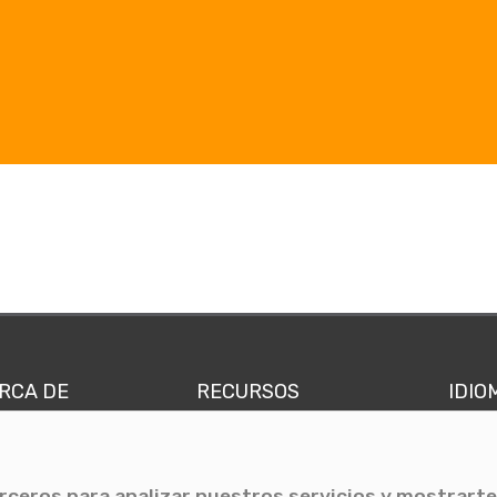
RCA DE
RECURSOS
IDIO
nes somos
Comunicae Media
Españ
quipo
Blog
Ingl
erceros para analizar nuestros servicios y mostrarte