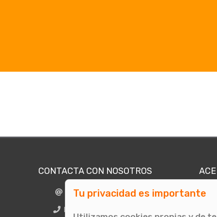
CONTACTA CON NOSOTROS
ACE
Tu privacidad es importante
info@comunicae.com
Quié
E
BCN + 34 931 702 774
Utilizamos cookies propias y de t