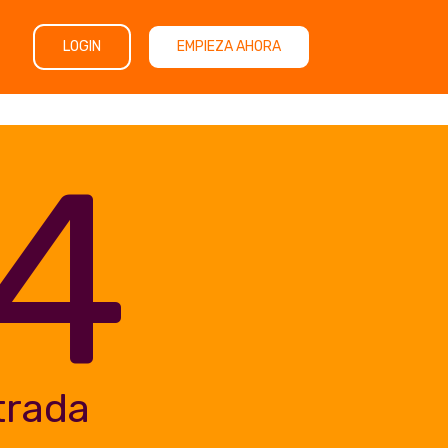
LOGIN
EMPIEZA AHORA
4
trada