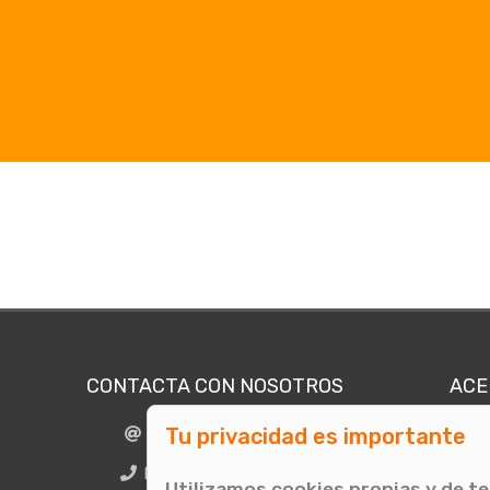
CONTACTA CON NOSOTROS
ACE
Tu privacidad es importante
info@comunicae.com
Quié
E
BCN + 34 931 702 774
Utilizamos cookies propias y de t