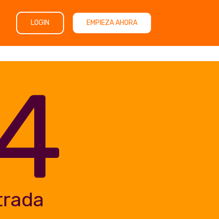
LOGIN
EMPIEZA AHORA
4
trada