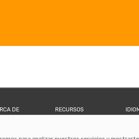
RCA DE
RECURSOS
IDIO
nes somos
Comunicae Media
Españ
quipo
Blog
Ingl
erceros para analizar nuestros servicios y mostrarte