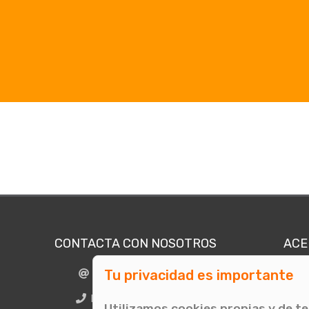
CONTACTA CON NOSOTROS
ACE
Tu privacidad es importante
info@comunicae.com
Quié
E
BCN + 34 931 702 774
Utilizamos cookies propias y de t