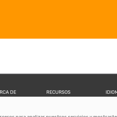
RCA DE
RECURSOS
IDIO
nes somos
Comunicae Media
Españ
quipo
Blog
Ingl
erceros para analizar nuestros servicios y mostrarte