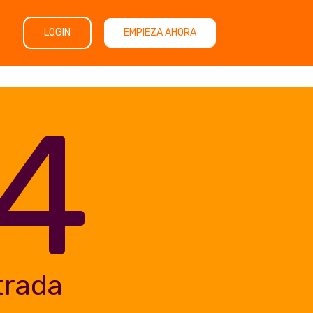
LOGIN
EMPIEZA AHORA
4
trada