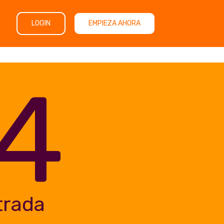
LOGIN
EMPIEZA AHORA
4
trada