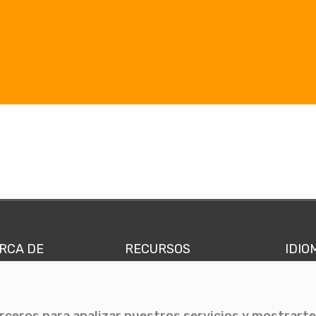
RCA DE
RECURSOS
IDIO
nes somos
Comunicae Media
Españ
quipo
Blog
Ingl
erceros para analizar nuestros servicios y mostrarte