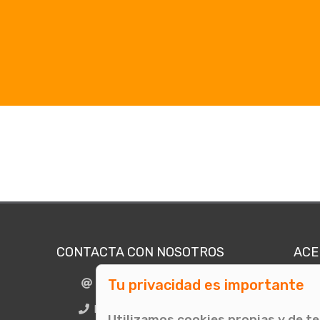
CONTACTA CON NOSOTROS
ACE
Tu privacidad es importante
info@comunicae.com
Quié
E
BCN + 34 931 702 774
Utilizamos cookies propias y de t