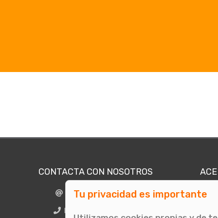
CONTACTA CON NOSOTROS
ACE
Tu privacidad es importante
info@comunicae.com
Quié
E
BCN + 34 931 702 774
Utilizamos cookies propias y de t