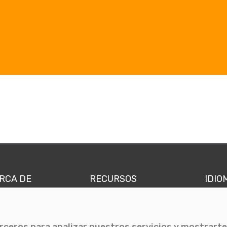
RCA DE
RECURSOS
IDIO
nes somos
Comunicae Media
Españ
quipo
Blog
Ingl
erceros para analizar nuestros servicios y mostrarte