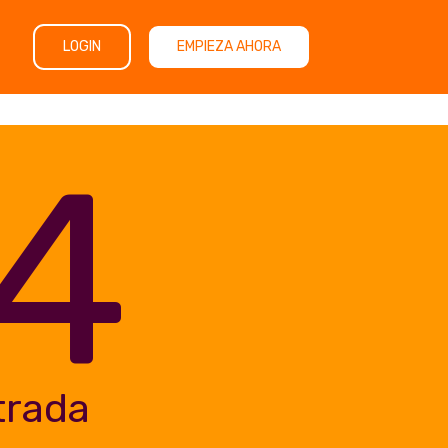
LOGIN
EMPIEZA AHORA
4
trada