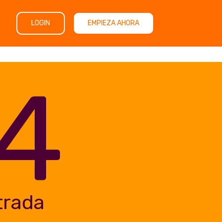
LOGIN
EMPIEZA AHORA
4
trada