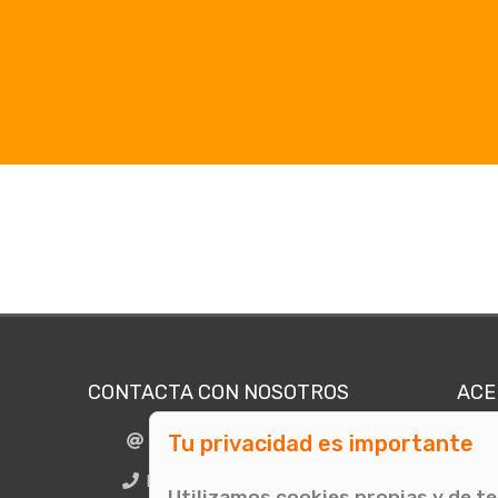
CONTACTA CON NOSOTROS
ACE
Tu privacidad es importante
info@comunicae.com
Quié
E
BCN + 34 931 702 774
Utilizamos cookies propias y de t