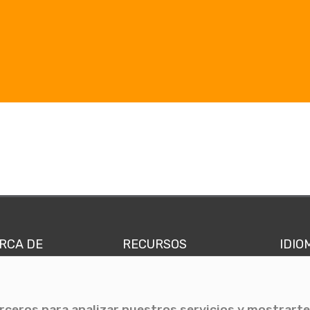
RCA DE
RECURSOS
IDIO
nes somos
Comunicae Media
Españ
quipo
Blog
Ingl
erceros para analizar nuestros servicios y mostrarte