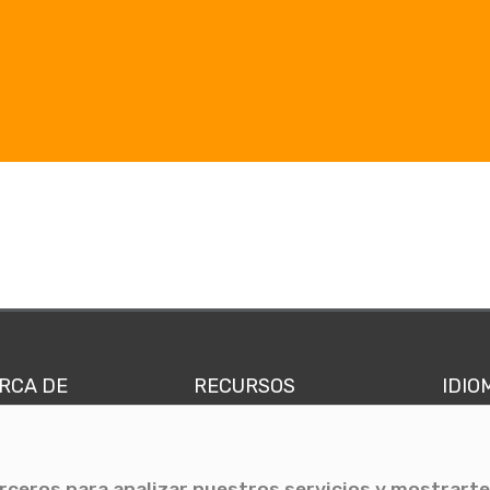
RCA DE
RECURSOS
IDIO
nes somos
Comunicae Media
Españ
quipo
Blog
Ingl
erceros para analizar nuestros servicios y mostrarte