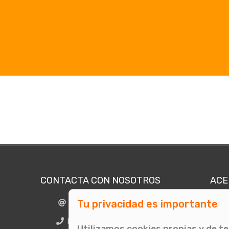
CONTACTA CON NOSOTROS
ACE
Tu privacidad es importante
info@comunicae.com
Quié
E
BCN + 34 931 702 774
Utilizamos cookies propias y de t