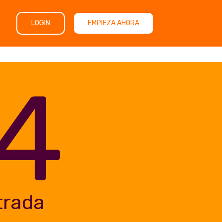
LOGIN
EMPIEZA AHORA
4
trada