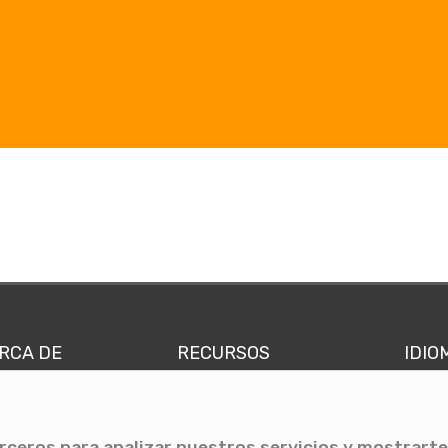
RCA DE
RECURSOS
IDIO
nes somos
Comunicae Media
Españ
quipo
Blog
Ingl
erceros para analizar nuestros servicios y mostrarte