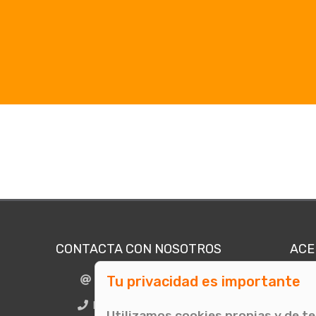
CONTACTA CON NOSOTROS
ACE
Tu privacidad es importante
info@comunicae.com
Quié
E
BCN + 34 931 702 774
Utilizamos cookies propias y de t