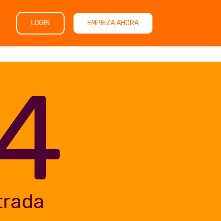
LOGIN
EMPIEZA AHORA
4
trada