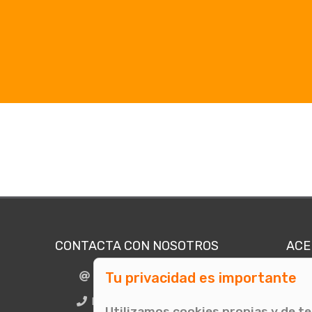
CONTACTA CON NOSOTROS
ACE
Tu privacidad es importante
info@comunicae.com
Quié
E
BCN + 34 931 702 774
Utilizamos cookies propias y de t