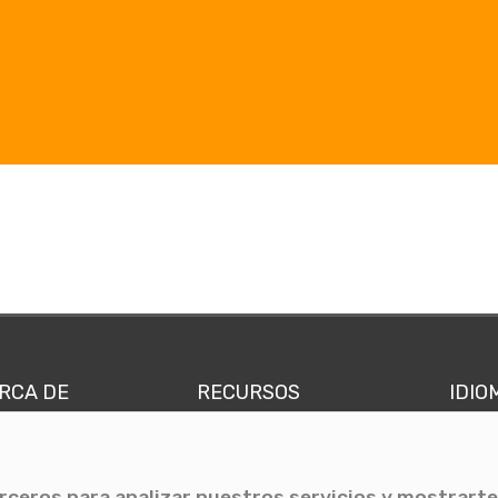
RCA DE
RECURSOS
IDIO
nes somos
Comunicae Media
Españ
quipo
Blog
Ingl
erceros para analizar nuestros servicios y mostrarte