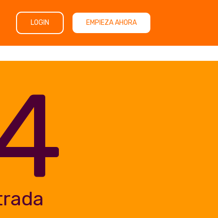
LOGIN
EMPIEZA AHORA
4
trada