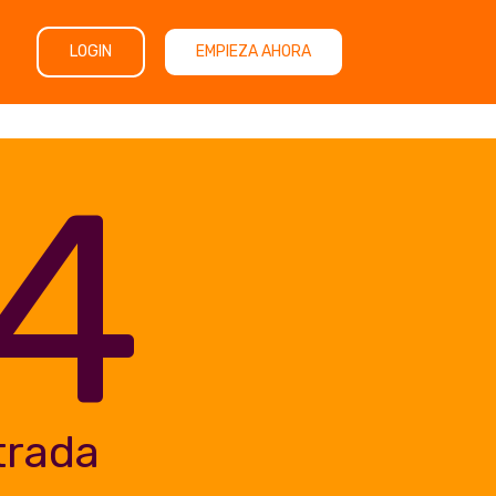
LOGIN
EMPIEZA AHORA
4
trada