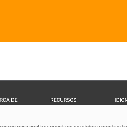
RCA DE
RECURSOS
IDIO
nes somos
Comunicae Media
Españ
quipo
Blog
Ingl
erceros para analizar nuestros servicios y mostrarte