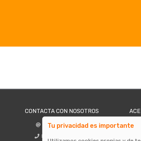
CONTACTA CON NOSOTROS
ACE
Tu privacidad es importante
info@comunicae.com
Quié
E
BCN + 34 931 702 774
Utilizamos cookies propias y de t