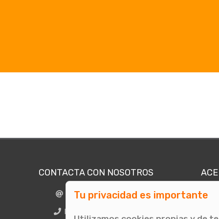
CONTACTA CON NOSOTROS
ACE
Tu privacidad es importante
info@comunicae.com
Quié
E
BCN + 34 931 702 774
Utilizamos cookies propias y de t