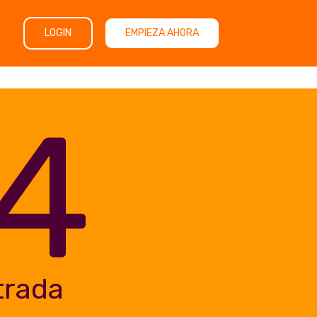
LOGIN
EMPIEZA AHORA
4
trada