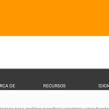
RCA DE
RECURSOS
IDIO
nes somos
Comunicae Media
Españ
quipo
Blog
Ingl
erceros para analizar nuestros servicios y mostrarte