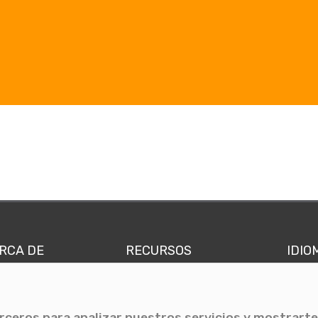
RCA DE
RECURSOS
IDIO
nes somos
Comunicae Media
Españ
quipo
Blog
Ingl
erceros para analizar nuestros servicios y mostrarte