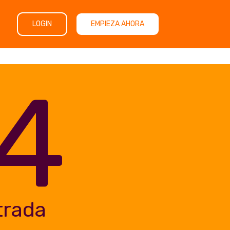
LOGIN
EMPIEZA AHORA
4
trada