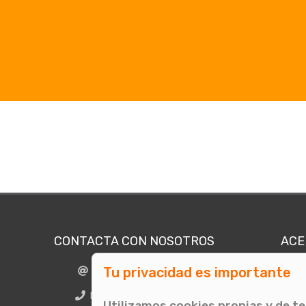
CONTACTA CON NOSOTROS
ACE
Tu privacidad es importante
info@comunicae.com
Quié
E
BCN + 34 931 702 774
Utilizamos cookies propias y de t