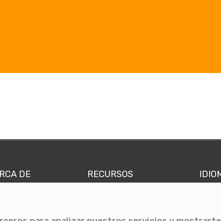
RCA DE
RECURSOS
IDIO
nes somos
Comunicae Media
Españ
quipo
Blog
Ingl
erceros para analizar nuestros servicios y mostrarte