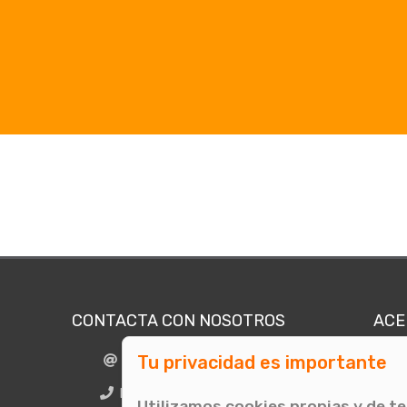
CONTACTA CON NOSOTROS
ACE
Tu privacidad es importante
info@comunicae.com
Quié
E
BCN + 34 931 702 774
Utilizamos cookies propias y de t