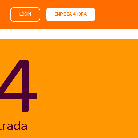
LOGIN
EMPIEZA AHORA
4
trada